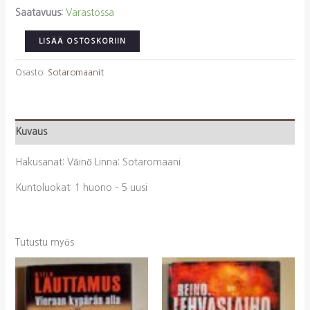
Saatavuus:
Varastossa
Linna,
LISÄÄ OSTOSKORIIN
Väinö:
Sotaromaani
Osasto:
Sotaromaanit
määrä
Kuvaus
Hakusanat: Väinö Linna: Sotaromaani
Kuntoluokat: 1 huono – 5 uusi
Tutustu myös