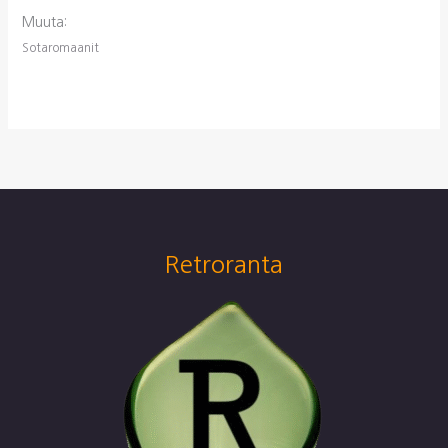
Muuta:
Sotaromaanit
Retroranta