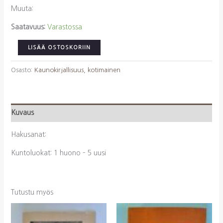
Muuta:
Saatavuus:
Varastossa
Huovinen,
LISÄÄ OSTOSKORIIN
Veikko:
Luonnonkierto
Osasto:
Kaunokirjallisuus, kotimainen
määrä
Kuvaus
Hakusanat:
Kuntoluokat: 1 huono – 5 uusi
Tutustu myös