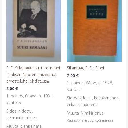
F. E. Sillanpään suuri romaani
Sillanpää, F. E.: Rippi
Teoksen Nuorena nukkunut
7,00
€
arvosteluita lehdistössä
1. painos, Wsoy, p. 1928,
3,00
€
kunto: 3
1. painos, Otava, p. 1931,
Sidos: sidottu, kovakantinen,
kunto: 3
ei kansipapereita
Sidos: nidottu,
Muuta: Nimikirjoitus
pehmeäkantinen
Kaunokirjallisuus, kotimainen
Muuta: pienpainate