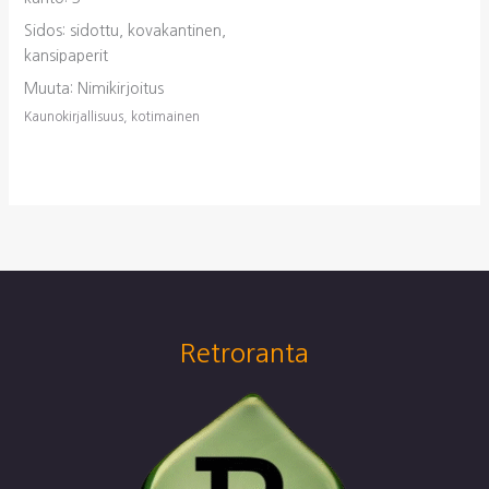
Sidos: sidottu, kovakantinen,
kansipaperit
Muuta: Nimikirjoitus
Kaunokirjallisuus, kotimainen
Retroranta