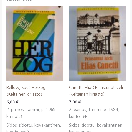
Bellow, Saul: Herzog
Canetti, Elias: Pelastunut kieli
(Keltainen kirjasto)
(Keltainen kirjasto)
6,00
€
7,00
€
2. painos, Tammi, p. 1965,
2. painos, Tammi, p. 1984,
kunto: 3
kunto: 3+
Sidos: sidottu, kovakantinen,
Sidos: sidottu, kovakantinen,