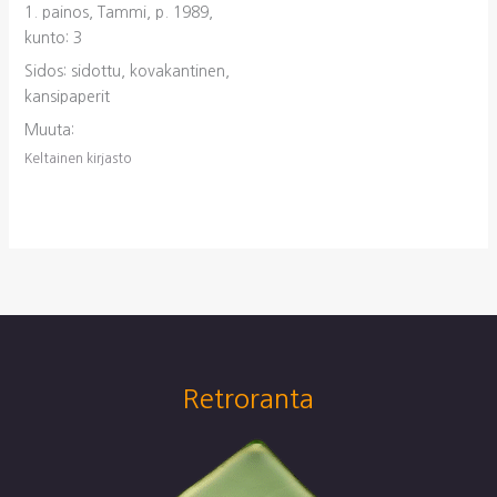
1. painos, Tammi, p. 1989,
kunto: 3
Sidos: sidottu, kovakantinen,
kansipaperit
Muuta:
Keltainen kirjasto
Retroranta