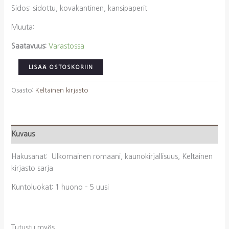
Sidos: sidottu, kovakantinen, kansipaperit
Muuta:
Saatavuus:
Varastossa
Kemal,
LISÄÄ OSTOSKORIIN
Yashar:
Tuhannen
Osasto:
Keltainen kirjasto
härän
vuori
(Keltainen
Kuvaus
kirjasto)
määrä
Hakusanat: Ulkomainen romaani, kaunokirjallisuus, Keltainen
kirjasto sarja
Kuntoluokat: 1 huono – 5 uusi
Tutustu myös