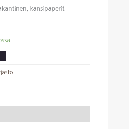
vakantinen, kansipaperit
ossa
rjasto