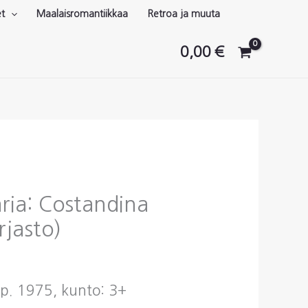
et
Maalaisromantiikkaa
Retroa ja muuta
0,00
€
ria: Costandina
rjasto)
 p. 1975, kunto: 3+