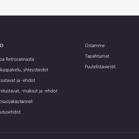
fo
Ostamme
Tapahtumat
toa Retrorannasta
Puutelistaviestit
kaspalvelu, yhteystiedot
sutavat ja -ehdot
mitustavat, -maksut ja -ehdot
tosuojakäytännöt
autusehdot