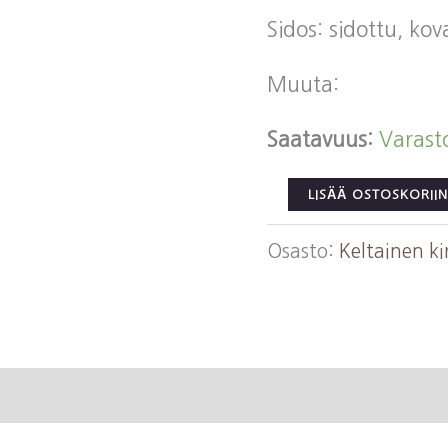
Sidos: sidottu, ko
Muuta:
Saatavuus:
Varast
Stancu,
LISÄÄ OSTOSKORIIN
Zaharia:
Osasto:
Keltainen ki
Costandina
(Keltainen
kirjasto)
määrä