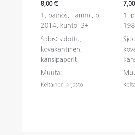
8,00
€
7,0
1. painos, Tammi, p.
1. 
2014, kunto: 3+
198
Sidos: sidottu,
Sido
kovakantinen,
kov
kansipaperit
kan
Muuta:
Muu
Keltainen kirjasto
Kelta