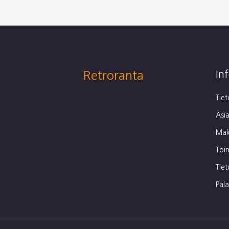
Retroranta
In
Tie
Asia
Mak
Toi
Tie
Pal