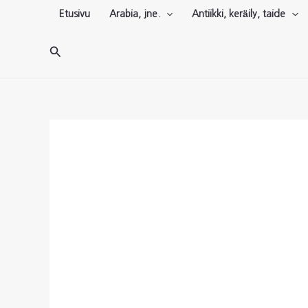
Siirry
Etusivu
Arabia, jne.
Antiikki, keräily, taide
sisältöön
Hae