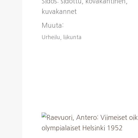
Sidos: sidottu, kovakantinen,
kuvakannet
Muuta:
Urheilu, liikunta