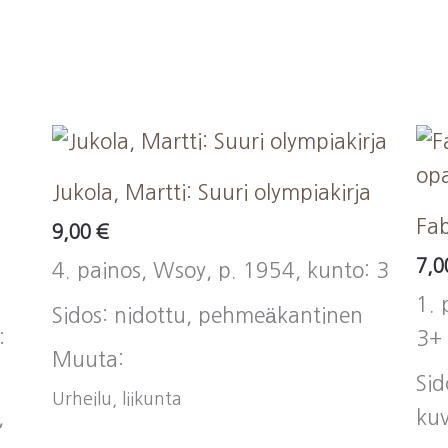
ed
t
Jukola, Martti: Suuri olympiakirja
Fab
9,00
€
7,
4. painos, Wsoy, p. 1954, kunto: 3
1. 
Sidos: nidottu, pehmeäkantinen
:
3+
Muuta:
Sid
Urheilu, liikunta
,
ku