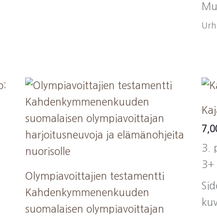
Mu
Urhe
Kaj
7,
3. 
3+
Olympiavoittajien testamentti
Sid
Kahdenkymmenenkuuden
ku
suomalaisen olympiavoittajan