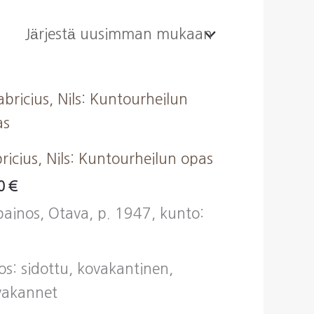
ricius, Nils: Kuntourheilun opas
00
€
painos, Otava, p. 1947, kunto:
os: sidottu, kovakantinen,
vakannet