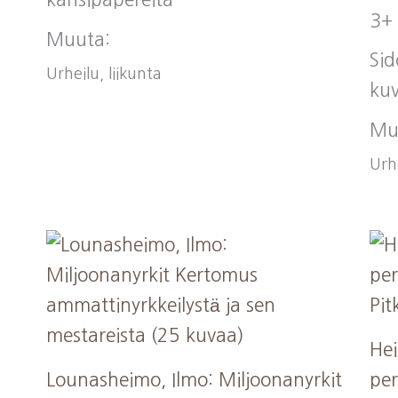
3+
Muuta:
Sid
Urheilu, liikunta
ku
Muu
Urhe
Hei
Lounasheimo, Ilmo: Miljoonanyrkit
per