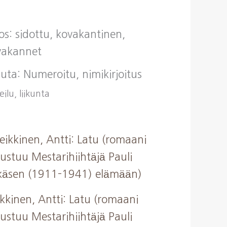
os: sidottu, kovakantinen,
vakannet
ta: Numeroitu, nimikirjoitus
ilu, liikunta
kkinen, Antti: Latu (romaani
ustuu Mestarihiihtäjä Pauli