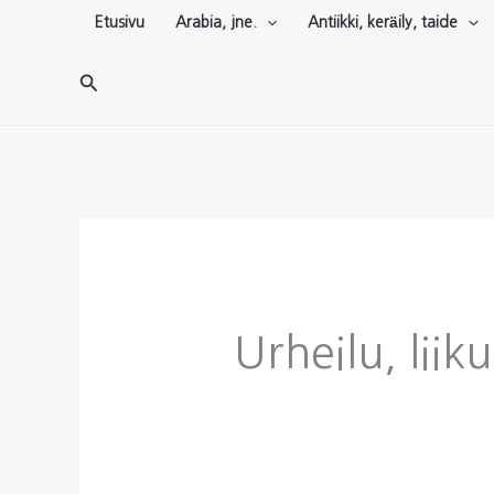
Siirry
Etusivu
Arabia, jne.
Antiikki, keräily, taide
sisältöön
Hae
Urheilu, liik