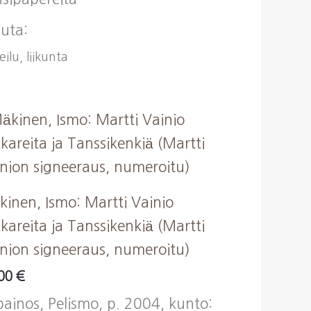
uta:
ilu, liikunta
inen, Ismo: Martti Vainio
kkareita ja Tanssikenkiä (Martti
nion signeeraus, numeroitu)
,00
€
painos, Pelismo, p. 2004, kunto: