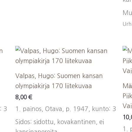
Mu
Urhe
Valpas, Hugo: Suomen kansan
olympiakirja 170 liitekuvaa
Mäk
Pii
8,00
€
Vai
: 3
1. painos, Otava, p. 1947, kunto: 3
10
Sidos: sidottu, kovakantinen, ei
1. 
kansipapereita