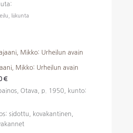
uta:
ilu, liikunta
aani, Mikko: Urheilun avain
00
€
painos, Otava, p. 1950, kunto:
os: sidottu, kovakantinen,
vakannet