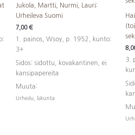
at
Jukola, Martti, Nurmi, Lauri:
Urheileva Suomi
Hai
(to
7,00
€
sek
o:
1. painos, Wsoy, p. 1952, kunto:
8,
3+
3. 
Sidos: sidottu, kovakantinen, ei
kun
kansipapereita
Sid
Muuta:
kan
Urheilu, liikunta
Mu
Urhe