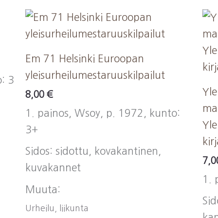
Em 71 Helsinki Euroopan
yleisurheilumestaruuskilpailut
: 3
Yle
8,00
€
ma
1. painos, Wsoy, p. 1972, kunto:
Yle
3+
kir
Sidos: sidottu, kovakantinen,
7,
kuvakannet
1. 
Muuta:
Sid
Urheilu, liikunta
kan