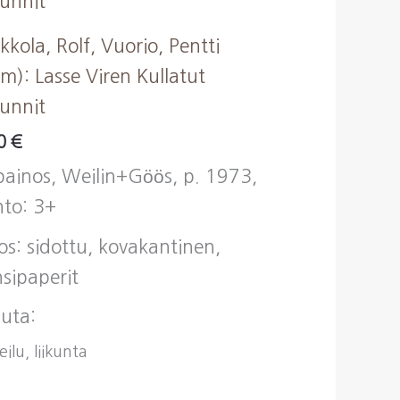
kkola, Rolf, Vuorio, Pentti
im): Lasse Viren Kullatut
unnit
00
€
painos, Weilin+Göös, p. 1973,
to: 3+
os: sidottu, kovakantinen,
sipaperit
uta:
ilu, liikunta