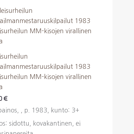
isurheilun
ailmanmestaruuskilpailut 1983
isurheilun MM-kisojen virallinen
ja
00
€
painos, , p. 1983, kunto: 3+
os: sidottu, kovakantinen, ei
sipapereita