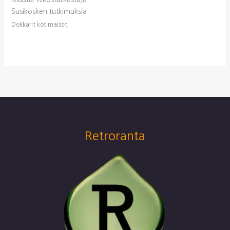
Susikosken tutkimuksia
Dekkarit kotimaiset
Retroranta