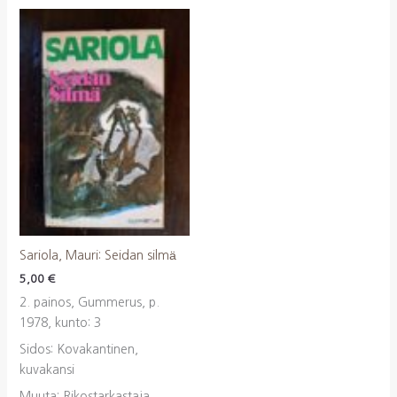
Sariola, Mauri: Seidan silmä
5,00
€
2. painos, Gummerus, p.
1978, kunto: 3
Sidos: Kovakantinen,
kuvakansi
Muuta: Rikostarkastaja