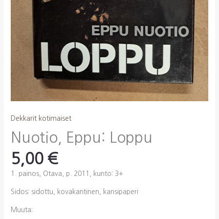
Dekkarit kotimaiset
Nuotio, Eppu: Loppu
5,00
€
1. painos, Otava, p. 2011, kunto: 3+
Sidos: sidottu, kovakantinen, kansipaperi
Muuta: