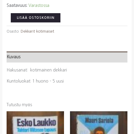
Saatavuus:
Varastossa
Nuotio,
LISÄÄ OSTOSKORIIN
Eppu:
Loppu
Osasto:
Dekkarit kotimaiset
määrä
Kuvaus
Hakusanat: kotimainen dekkari
Kuntoluokat: 1 huono – 5 uusi
Tutustu myös