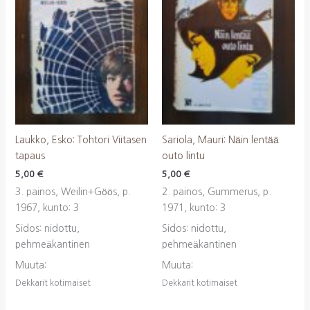
Laukko, Esko: Tohtori Viitasen
Sariola, Mauri: Näin lentää
tapaus
outo lintu
5,00
€
5,00
€
3. painos, Weilin+Göös, p.
2. painos, Gummerus, p.
1967, kunto: 3
1971, kunto: 3
Sidos: nidottu,
Sidos: nidottu,
pehmeäkantinen
pehmeäkantinen
Muuta:
Muuta:
Dekkarit kotimaiset
Dekkarit kotimaiset