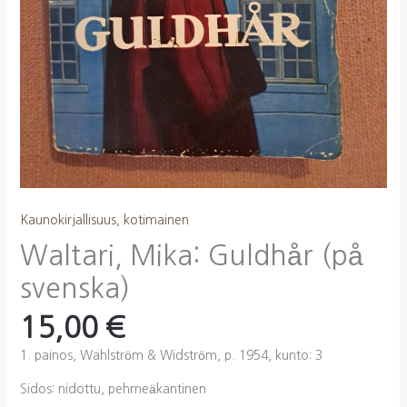
Kaunokirjallisuus, kotimainen
Waltari, Mika: Guldhår (på
svenska)
15,00
€
1. painos, Wahlström & Widström, p. 1954, kunto: 3
Sidos: nidottu, pehmeäkantinen