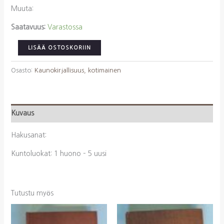
Muuta:
Saatavuus:
Varastossa
Waltari,
LISÄÄ OSTOSKORIIN
Mika:
Guldhår
Osasto:
Kaunokirjallisuus, kotimainen
(på
svenska)
määrä
Kuvaus
Hakusanat:
Kuntoluokat: 1 huono – 5 uusi
Tutustu myös