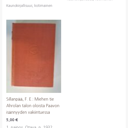
Kaunokirjallisuus, kotimainen
Sillanpää, F. E.: Miehen tie
Ahrolan talon oloista Paavon
isännyyden vakiintuessa
5,00
€
1. painos, Otava, p. 1932,