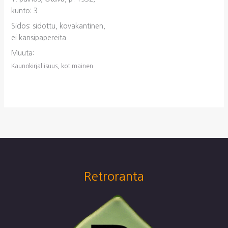
kunto: 3
Sidos: sidottu, kovakantinen,
ei kansipapereita
Muuta:
Kaunokirjallisuus, kotimainen
Retroranta