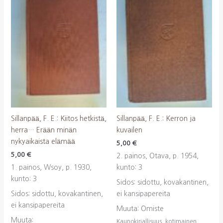
Sillanpää, F. E.: Kiitos hetkistä,
Sillanpää, F. E.: Kerron ja
herra… Erään minän
kuvailen
nykyaikaista elämää
5,00
€
5,00
€
2. painos, Otava, p. 1954,
1. painos, Wsoy, p. 1930,
kunto: 3
kunto: 3
Sidos: sidottu, kovakantinen,
Sidos: sidottu, kovakantinen,
ei kansipapereita
ei kansipapereita
Muuta: Omiste
Muuta:
Kaunokirjallisuus, kotimainen